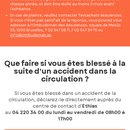
chaque année, et doit être résilié au moins 3 mois avant
l’échéance.
En cas de plainte, veuillez contacter Testachats Assurances.
Si vous n'êtes pas satisfait de la réponse, vous pouvez vous
adresser à l'Ombudsman des Assurances, square de Meeûs
35, 1000 Bruxelles, T 02 547 58 71, F 02 547 59 75 ou
info@ombudsman.as
.
Que faire si vous êtes blessé à la
suite d’un accident dans la
circulation ?
Si vous êtes blessé dans un accident de la
circulation, déclarez-le directement auprès du
centre de contact d’
Ethias
au
04 220 34 00 du lundi au vendredi de 08h00 à
17h00