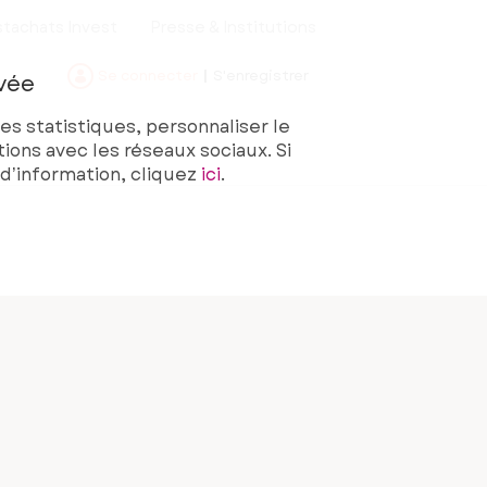
tachats Invest
Presse & Institutions
Se connecter
|
S'enregistrer
vée
es statistiques, personnaliser le
ions avec les réseaux sociaux. Si
 d’information, cliquez
ici
.